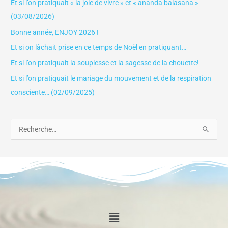
Et si l’on pratiquait « la joie de vivre » et « ananda balasana »
(03/08/2026)
Bonne année, ENJOY 2026 !
Et si on lâchait prise en ce temps de Noël en pratiquant…
Et si l’on pratiquait la souplesse et la sagesse de la chouette!
Et si l’on pratiquait le mariage du mouvement et de la respiration
consciente… (02/09/2025)
R
e
c
h
e
r
Menu
c
h