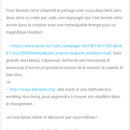
Pour illustrer cette créativité je partage avec vous deux liens vers
deux sites co-créés par Julia, une enjoyogini qui s’est lancée cette
année dans la création avec une remarquable énergie pour un
magnifique résultat !
–
https://www.jume.co/?utm_campaign=b9736108-47b5-46c6-
8110-yc5ff69046b0e&utm_source=so&utm_medium=mail
, faire
grandir ses talents, s’épanouir, renforcer ses ressources et
beaucoup d’autres propositions autour de la maison, la cuisine, le
bien-être…
et
–
http://www.kanopee.org/
, des outils et une méthode éco-
working /éco-living, pour apprendre à trouver son équilibre dans
le changement…
Je vous laisse visiter et découvrir par vous-mêmes !