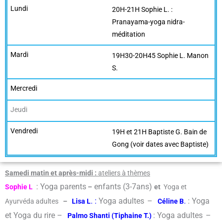
20H-21H Sophie L. :
Pranayama-yoga nidra-
méditation
19H30-20H45 Sophie L. Manon
S.
19H et 21H Baptiste G. Bain de
Gong (voir dates avec Baptiste)
Samedi matin et après-midi :
ateliers à thèmes
: Yoga parents
enfants (3-7ans)
Sophie L
–
et
Yoga et
. :
Yoga adultes
–
.
: Yoga
Ayurvéda adultes
–
Lisa L
Céline B
et Yoga du rire –
: Yoga adultes
–
Palmo Shanti (Tiphaine T.)