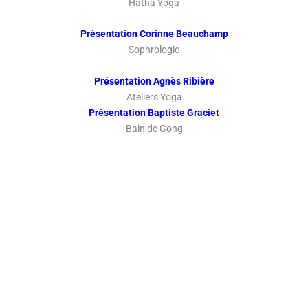
Hatha Yoga
Présentation Corinne Beauchamp
Sophrologie
Présentation Agnès Ribière
Ateliers Yoga
Présentation Baptiste Graciet
Bain de Gong
CALENDRIERS 2025-2026
Calendrier pranayama yoga nidra
Calendrier cours hebdomadaires