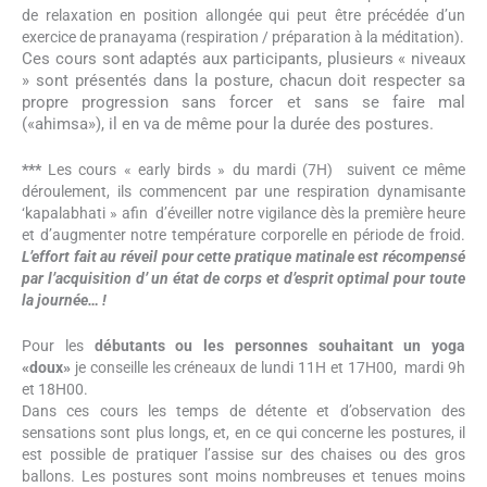
de relaxation en position allongée qui peut être précédée d’un
exercice de pranayama (respiration / préparation à la méditation).
Ces cours sont adaptés aux participants, plusieurs « niveaux
» sont présentés dans la posture, chacun doit respecter sa
propre progression sans forcer et sans se faire mal
(«ahimsa»), il en va de même pour la durée des postures.
***
Les cours « early birds » du mardi (7H) suivent ce même
déroulement, ils commencent par une respiration dynamisante
‘kapalabhati » afin d’éveiller notre vigilance dès la première heure
et d’augmenter notre température corporelle en période de froid.
L’effort fait au réveil pour
cett
e pratique matinale est récompensé
par l’acquisition d’ un état de corps et d’esprit optimal pour toute
la journée… !
Pour les
débutants ou les personnes souhaitant un yoga
«doux»
je conseille les créneaux de lundi 11H et 17H00, mardi 9h
et 18H00.
Dans ces cours les temps de détente et d’observation des
sensations sont plus longs, et, en ce qui concerne les postures, il
est possible de pratiquer l’assise sur des chaises ou des gros
ballons. Les postures sont moins nombreuses et tenues moins