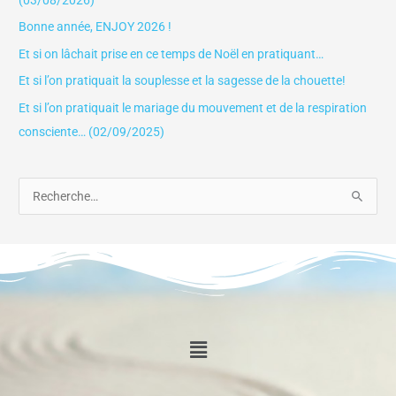
(03/08/2026)
Bonne année, ENJOY 2026 !
Et si on lâchait prise en ce temps de Noël en pratiquant…
Et si l’on pratiquait la souplesse et la sagesse de la chouette!
Et si l’on pratiquait le mariage du mouvement et de la respiration
consciente… (02/09/2025)
R
e
c
h
e
r
Menu
c
h
e